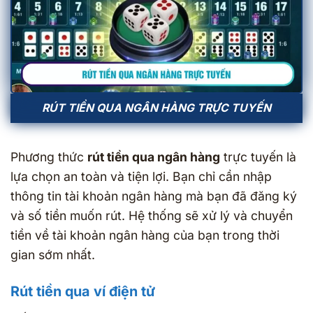
RÚT TIỀN QUA NGÂN HÀNG TRỰC TUYẾN
Phương thức
rút tiền qua ngân hàng
trực tuyến là
lựa chọn an toàn và tiện lợi. Bạn chỉ cần nhập
thông tin tài khoản ngân hàng mà bạn đã đăng ký
và số tiền muốn rút. Hệ thống sẽ xử lý và chuyển
tiền về tài khoản ngân hàng của bạn trong thời
gian sớm nhất.
Rút tiền qua ví điện tử