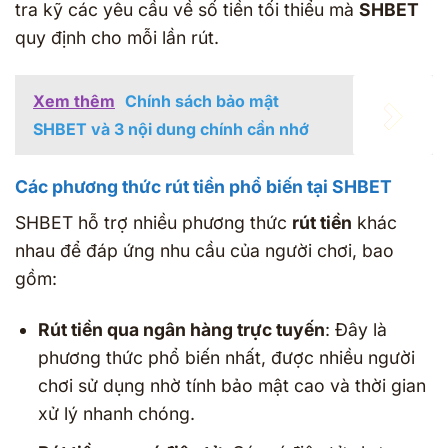
tra kỹ các yêu cầu về số tiền tối thiểu mà
SHBET
quy định cho mỗi lần rút.
Xem thêm
Chính sách bảo mật
SHBET và 3 nội dung chính cần nhớ
Các phương thức rút tiền phổ biến tại SHBET
SHBET hỗ trợ nhiều phương thức
rút tiền
khác
nhau để đáp ứng nhu cầu của người chơi, bao
gồm:
Rút tiền qua ngân hàng trực tuyến
: Đây là
phương thức phổ biến nhất, được nhiều người
chơi sử dụng nhờ tính bảo mật cao và thời gian
xử lý nhanh chóng.