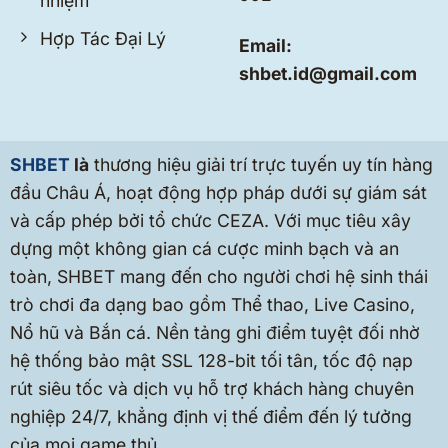
nhiệm
Hợp Tác Đại Lý
Email:
shbet.id@gmail.com
SHBET
là
thương hiệu giải trí trực tuyến uy tín hàng
đầu Châu Á, hoạt động hợp pháp dưới sự giám sát
và cấp phép bởi tổ chức CEZA. Với mục tiêu xây
dựng một không gian cá cược minh bạch và an
toàn, SHBET mang đến cho người chơi hệ sinh thái
trò chơi đa dạng bao gồm Thể thao, Live Casino,
Nổ hũ và Bắn cá. Nền tảng ghi điểm tuyệt đối nhờ
hệ thống bảo mật SSL 128-bit tối tân, tốc độ nạp
rút siêu tốc và dịch vụ hỗ trợ khách hàng chuyên
nghiệp 24/7, khẳng định vị thế điểm đến lý tưởng
của mọi game thủ.