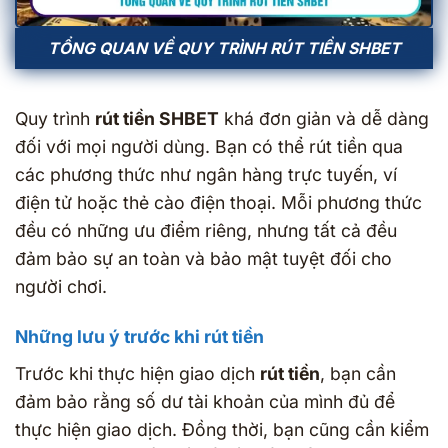
TỔNG QUAN VỀ QUY TRÌNH RÚT TIỀN SHBET
Quy trình
rút tiền SHBET
khá đơn giản và dễ dàng
đối với mọi người dùng. Bạn có thể rút tiền qua
các phương thức như ngân hàng trực tuyến, ví
điện tử hoặc thẻ cào điện thoại. Mỗi phương thức
đều có những ưu điểm riêng, nhưng tất cả đều
đảm bảo sự an toàn và bảo mật tuyệt đối cho
người chơi.
Những lưu ý trước khi rút tiền
Trước khi thực hiện giao dịch
rút tiền
, bạn cần
đảm bảo rằng số dư tài khoản của mình đủ để
thực hiện giao dịch. Đồng thời, bạn cũng cần kiểm