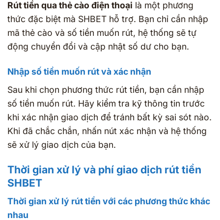
Rút tiền qua thẻ cào điện thoại
là một phương
thức đặc biệt mà SHBET hỗ trợ. Bạn chỉ cần nhập
mã thẻ cào và số tiền muốn rút, hệ thống sẽ tự
động chuyển đổi và cập nhật số dư cho bạn.
Nhập số tiền muốn rút và xác nhận
Sau khi chọn phương thức rút tiền, bạn cần nhập
số tiền muốn rút. Hãy kiểm tra kỹ thông tin trước
khi xác nhận giao dịch để tránh bất kỳ sai sót nào.
Khi đã chắc chắn, nhấn nút xác nhận và hệ thống
sẽ xử lý giao dịch của bạn.
Thời gian xử lý và phí giao dịch rút tiền
SHBET
Thời gian xử lý rút tiền với các phương thức khác
nhau