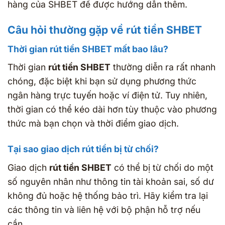
hàng của SHBET để được hướng dẫn thêm.
Câu hỏi thường gặp về rút tiền SHBET
Thời gian rút tiền SHBET mất bao lâu?
Thời gian
rút tiền SHBET
thường diễn ra rất nhanh
chóng, đặc biệt khi bạn sử dụng phương thức
ngân hàng trực tuyến hoặc ví điện tử. Tuy nhiên,
thời gian có thể kéo dài hơn tùy thuộc vào phương
thức mà bạn chọn và thời điểm giao dịch.
Tại sao giao dịch rút tiền bị từ chối?
Giao dịch
rút tiền SHBET
có thể bị từ chối do một
số nguyên nhân như thông tin tài khoản sai, số dư
không đủ hoặc hệ thống bảo trì. Hãy kiểm tra lại
các thông tin và liên hệ với bộ phận hỗ trợ nếu
cần.