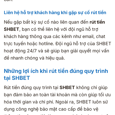
Liên hệ hỗ trợ khách hàng khi gặp sự cố rút tiền
Nếu gặp bất kỳ sự cố nào liên quan đến
rút tiền
SHBET
, bạn có thể liên hệ với đội ngũ hỗ trợ
khách hàng thông qua các kênh như email, chat
trực tuyến hoặc hotline. Đội ngũ hỗ trợ của SHBET
hoạt động 24/7 và sẽ giúp bạn giải quyết mọi vấn
đề nhanh chóng và hiệu quả.
Những lợi ích khi rút tiền đúng quy trình
tại SHBET
Rút tiền đúng quy trình tại
SHBET
không chỉ giúp
bạn đảm bảo an toàn tài khoản mà còn giúp tối ưu
hóa thời gian và chi phí. Ngoài ra, SHBET luôn sử
dụng công nghệ bảo mật cao cấp để bảo vệ