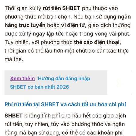
Thời gian xử lý
rút tiền SHBET
phụ thuộc vào
phương thức mà bạn chọn. Nếu bạn sử dụng
ngân
hàng trực tuyến
hoặc
ví điện tử
, giao dịch thường
được xử lý ngay lập tức hoặc trong vòng vài phút.
Tuy nhiên, với phương thức
thẻ cào điện thoại
,
thời gian có thể lâu hơn một chút do cần xác thực
mã thẻ.
Xem thêm
Hướng dẫn đăng nhập
SHBET cơ bản nhất 2026
Phí rút tiền tại SHBET và cách tối ưu hóa chi phí
SHBET
không tính phí cho hầu hết các giao dịch
rút tiền, tuy nhiên, tùy vào phương thức và ngân
hàng mà bạn sử dụng, có thể có các khoản phí