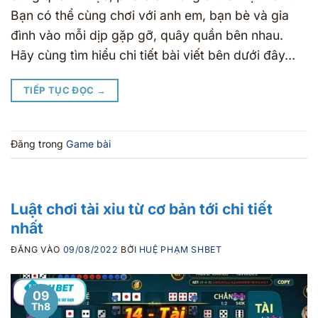
Bạn có thể cùng chơi với anh em, bạn bè và gia
đình vào mỗi dịp gặp gỡ, quây quần bên nhau.
Hãy cùng tìm hiểu chi tiết bài viết bên dưới đây…
TIẾP TỤC ĐỌC
→
Đăng trong
Game bài
Luật chơi tài xỉu từ cơ bản tới chi tiết
nhất
ĐĂNG VÀO
09/08/2022
BỞI
HUỆ PHẠM SHBET
09
Th8