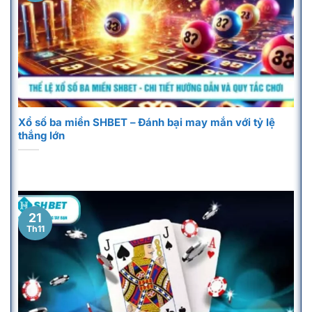
Xổ số ba miền SHBET – Đánh bại may mắn với tỷ lệ
thắng lớn
21
Th11