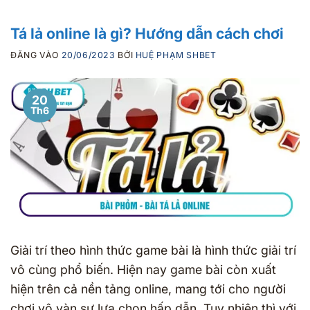
Tá lả online là gì? Hướng dẫn cách chơi
ĐĂNG VÀO
20/06/2023
BỞI
HUỆ PHẠM SHBET
20
Th6
Giải trí theo hình thức game bài là hình thức giải trí
vô cùng phổ biến. Hiện nay game bài còn xuất
hiện trên cả nền tảng online, mang tới cho người
chơi vô vàn sự lựa chọn hấp dẫn. Tuy nhiên thì với