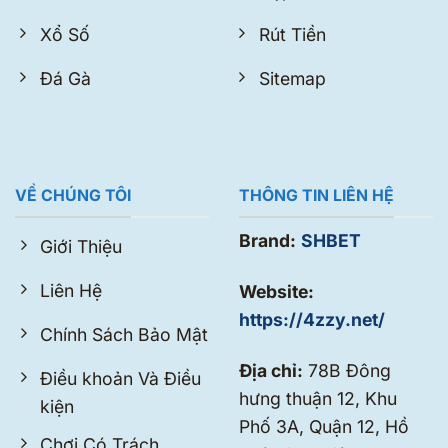
Xổ Số
Rút Tiền
Đá Gà
Sitemap
VỀ CHÚNG TÔI
THÔNG TIN LIÊN HỆ
Brand:
SHBET
Giới Thiệu
Liên Hệ
Website:
https://4zzy.net/
Chính Sách Bảo Mật
Địa chỉ:
78B Đông
Điều khoản Và Điều
hưng thuận 12, Khu
kiện
Phố 3A, Quận 12, Hồ
Chơi Có Trách