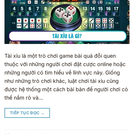
Tài xỉu là một trò chơi game bài quá đỗi quen
thuộc với những người chơi đặt cược online hoặc
những người có tìm hiểu về lĩnh vực này. Giống
như những trò chơi khác, luật chơi tài xỉu cũng
được hệ thống một cách bài bản để người chơi có
thể nắm rõ và…
TIẾP TỤC ĐỌC
→