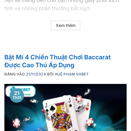
hẹn sẽ mang đến cho bạn những giây phút kịch
tính và những phần thưởng bất ngờ.
Xem thêm
Bật Mí 4 Chiến Thuật Chơi Baccarat
Được Cao Thủ Áp Dụng
ĐĂNG VÀO
21/11/2024
BỞI
HUỆ PHẠM SHBET
21
Th11