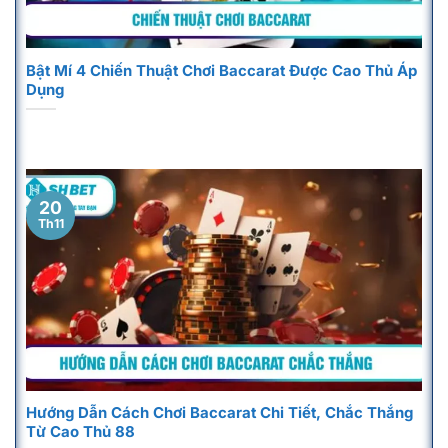
Bật Mí 4 Chiến Thuật Chơi Baccarat Được Cao Thủ Áp
Dụng
20
Th11
Hướng Dẫn Cách Chơi Baccarat Chi Tiết, Chắc Thắng
Từ Cao Thủ 88