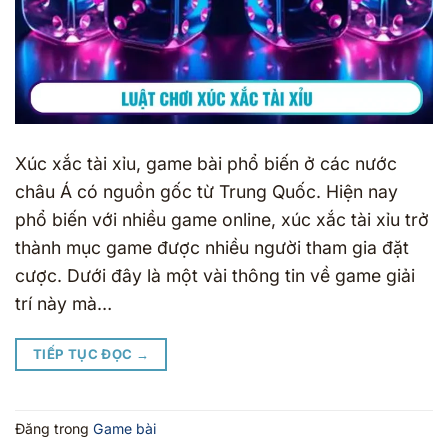
Xúc xắc tài xỉu, game bài phổ biến ở các nước
châu Á có nguồn gốc từ Trung Quốc. Hiện nay
phổ biến với nhiều game online, xúc xắc tài xỉu trở
thành mục game được nhiều người tham gia đặt
cược. Dưới đây là một vài thông tin về game giải
trí này mà…
TIẾP TỤC ĐỌC
→
Đăng trong
Game bài