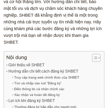
và cơ hội thắng lớn. Với hướng dẫn chi tiết, bảo
mật tối ưu và dịch vụ chăm sóc khách hàng chuyên
nghiệp, SHBET đã khẳng định vị thế là một trong
những nhà cái trực tuyến uy tín nhất hiện nay. Hãy
cùng khám phá các bước đăng ký và những lợi ích
vượt trội mà bạn sẽ nhận được khi tham gia
SHBET.
Nội dung
Giới thiệu về SHBET
Hướng dẫn chi tiết cách đăng ký SHBET
Truy cập trang web chính thức của SHBET
Tìm và nhấp vào nút “Đăng ký”
Điền thông tin cá nhân chính xác
Xác nhận và hoàn tất đăng ký
Lợi ích khi đăng ký SHBET
Thưởng đăng ký hấp dẫn cho người mới