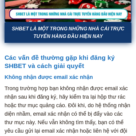
SHBET LÀ MỘT TRONG NHỮNG NHÀ CÁI TRỰC
TUYẾN HÀNG ĐẦU HIỆN NAY
Các vấn đề thường gặp khi đăng ký
SHBET và cách giải quyết
Không nhận được email xác nhận
Trong trường hợp bạn không nhận được email xác
nhận sau khi đăng ký, hãy kiểm tra lại hộp thư rác
hoặc thư mục quảng cáo. Đôi khi, do hệ thống nhận
diện nhầm, email xác nhận có thể bị đẩy vào các
thư mục này. Nếu vẫn không tìm thấy, bạn có thể
yêu cầu gửi lại email xác nhận hoặc liên hệ với đội