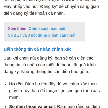
Hãy nhấp vào nút “Đăng ký” để chuyển sang giao
diện đăng ký tài khoản cá nhân.
Xem thêm
Chính sách bảo mật
SHBET và 3 nội dung chính cần nhớ
Điền thông tin cá nhân chính xác
Sau khi chọn nút đăng ký, bạn sẽ cần điền các
thông tin cá nhân cần thiết để hoàn tất quá trình
đăng ký. Những thông tin cần điền bao gồm:
Họ tên
: Điền họ tên đầy đủ và chính xác theo
giấy tờ tùy thân để thuận tiện cho quá trình xác
minh.
Số điện thoại và email
: Đảm bảo rằng số điện