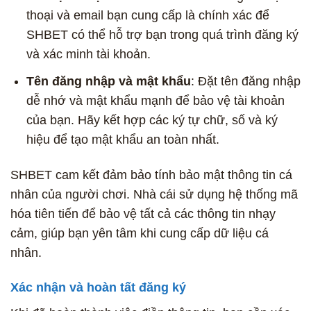
thoại và email bạn cung cấp là chính xác để
SHBET có thể hỗ trợ bạn trong quá trình đăng ký
và xác minh tài khoản.
Tên đăng nhập và mật khẩu
: Đặt tên đăng nhập
dễ nhớ và mật khẩu mạnh để bảo vệ tài khoản
của bạn. Hãy kết hợp các ký tự chữ, số và ký
hiệu để tạo mật khẩu an toàn nhất.
SHBET cam kết đảm bảo tính bảo mật thông tin cá
nhân của người chơi. Nhà cái sử dụng hệ thống mã
hóa tiên tiến để bảo vệ tất cả các thông tin nhạy
cảm, giúp bạn yên tâm khi cung cấp dữ liệu cá
nhân.
Xác nhận và hoàn tất đăng ký