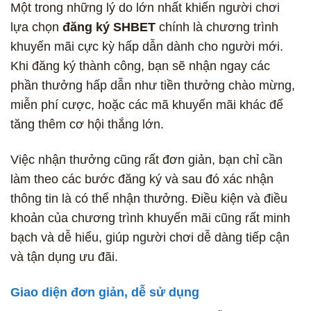
Một trong những lý do lớn nhất khiến người chơi
lựa chọn
đăng ký SHBET
chính là chương trình
khuyến mãi cực kỳ hấp dẫn dành cho người mới.
Khi đăng ký thành công, bạn sẽ nhận ngay các
phần thưởng hấp dẫn như tiền thưởng chào mừng,
miễn phí cược, hoặc các mã khuyến mãi khác để
tăng thêm cơ hội thắng lớn.
Việc nhận thưởng cũng rất đơn giản, bạn chỉ cần
làm theo các bước đăng ký và sau đó xác nhận
thông tin là có thể nhận thưởng. Điều kiện và điều
khoản của chương trình khuyến mãi cũng rất minh
bạch và dễ hiểu, giúp người chơi dễ dàng tiếp cận
và tận dụng ưu đãi.
Giao diện đơn giản, dễ sử dụng