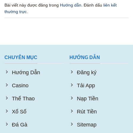
Bài viết này được đăng trong
Hướng dẫn
. Đánh dấu
liên kết
thường trực
.
CHUYÊN MỤC
HƯỚNG DẪN
Hướng Dẫn
Đăng ký
Casino
Tải App
Thể Thao
Nạp Tiền
Xổ Số
Rút Tiền
Đá Gà
Sitemap