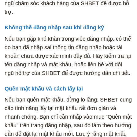
ngũ chăm sóc khách hàng của SHBET để được hỗ
trợ.
Không thể đăng nhập sau khi đăng ký
Nếu bạn gặp khó khăn trong việc đăng nhập, có thể
do bạn đã nhập sai thông tin đăng nhập hoặc tài
khoản chưa được xác minh đầy đủ. Hãy kiểm tra lại
tên đăng nhập và mật khẩu, hoặc liên hệ với đội
ngũ hỗ trợ của SHBET để được hướng dẫn chi tiết.
Quên mật khẩu và cách lấy lại
Nếu bạn quên mật khẩu, đừng lo lắng. SHBET cung
cấp tính năng lấy lại mật khẩu rất đơn giản và
nhanh chóng. Bạn chỉ cần nhấp vào mục “Quên mật
khẩu” trên trang đăng nhập, sau đó làm theo hướng
dẫn để đặt lại mật khẩu mới. Lưu ý rằng mật khẩu