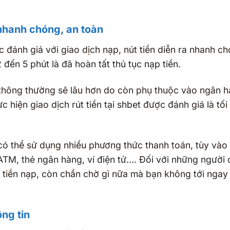
 nhanh chóng, an toàn
c đánh giá với giao dịch nạp, nút tiền diễn ra nhanh ch
đến 5 phút là đã hoàn tất thủ tục nạp tiền.
ền thông thường sẽ lâu hơn do còn phụ thuộc vào ngân h
hực hiện giao dịch rút tiền tại shbet được đánh giá là tố
có thể sử dụng nhiều phương thức thanh toán, tùy vào
ATM, thẻ ngân hàng, ví điện tử…. Đối với những người 
ố tiền nạp, còn chần chờ gì nữa mà bạn không tới ngay
ng tin