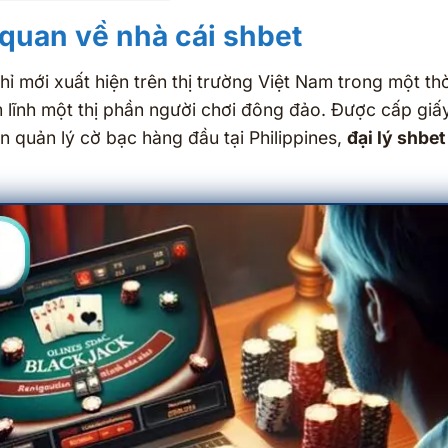
 quan về nhà cái shbet
chỉ mới xuất hiện trên thị trường Việt Nam trong một t
 lĩnh một thị phần người chơi đông đảo. Được cấp giấ
n quản lý cờ bạc hàng đầu tại Philippines,
đại lý shbet