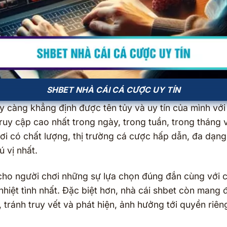
SHBET NHÀ CÁI CÁ CƯỢC UY TÍN
 càng khẳng định được tên tủy và uy tín của mình với 
truy cập cao nhất trong ngày, trong tuần, trong tháng 
chơi có chất lượng, thị trường cá cược hấp dẫn, đa dạ
ú vị nhất.
cho người chơi những sự lựa chọn đúng đắn cùng với 
 nhiệt tình nhất. Đặc biệt hơn, nhà cái shbet còn mang
 tránh truy vết và phát hiện, ảnh hưởng tới quyền riên