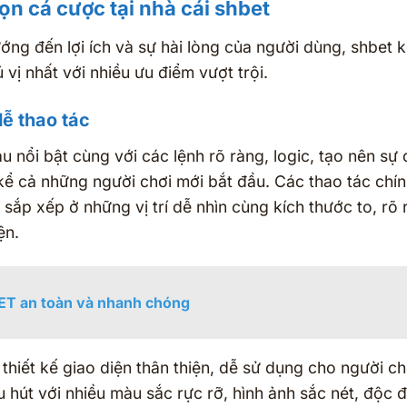
n cá cược tại nhà cái shbet
ướng đến lợi ích và sự hài lòng của người dùng, shbet 
 vị nhất với nhiều ưu điểm vượt trội.
dễ thao tác
u nổi bật cùng với các lệnh rõ ràng, logic, tạo nên sự
 kể cả những người chơi mới bắt đầu. Các thao tác ch
c sắp xếp ở những vị trí dễ nhìn cùng kích thước to, rõ
ện.
ET an toàn và nhanh chóng
 thiết kế giao diện thân thiện, dễ sử dụng cho người c
u hút với nhiều màu sắc rực rỡ, hình ảnh sắc nét, độc 