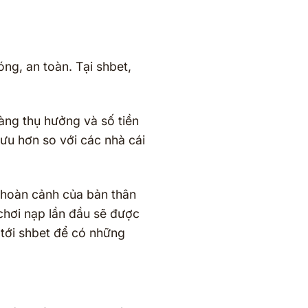
óng, an toàn. Tại shbet,
àng thụ hưởng và số tiền
i ưu hơn so với các nhà cái
 hoàn cảnh của bản thân
chơi nạp lần đầu sẽ được
 tới shbet để có những