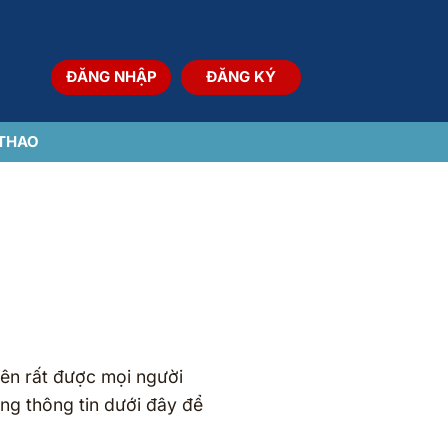
ĐĂNG NHẬP
ĐĂNG KÝ
 THAO
nên rất được mọi người
g thông tin dưới đây để