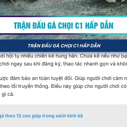
TRẬN ĐẤU GÀ CHỌI C1 HẤP DẪN
nơi hội tụ nhiều chiến kê hung hãn. Chưa kể nếu như 
 chơi ngay sau khi đăng ký, thao tác nhanh gọn và khôn
 được đảm bảo an toàn tuyệt đối. Giúp người chơi cảm
 theo lối truyền thống. Điều này giúp cho người chơi có
 gì cả.
gà theo 12 con giáp trong sách kinh kê