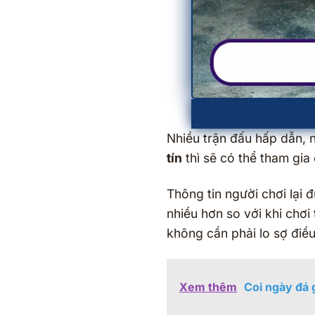
Nhiều trận đấu hấp dẫn, 
tín
thì sẽ có thể tham gia
Thông tin người chơi lại
nhiều hơn so với khi chơi
không cần phải lo sợ điều
Xem thêm
Coi ngày đá 