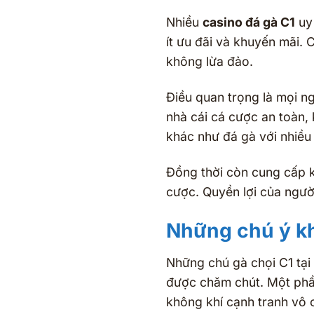
Nhiều
casino đá gà C1
uy 
ít ưu đãi và khuyến mãi. C
không lừa đảo.
Điều quan trọng là mọi ng
nhà cái cá cược an toàn,
khác như đá gà với nhiều
Đồng thời còn cung cấp k
cược. Quyền lợi của ngườ
Những chú ý kh
Những chú gà chọi C1 tại 
được chăm chút. Một phầ
không khí cạnh tranh vô 