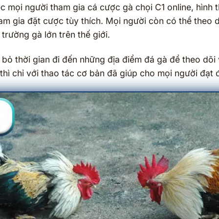
ệc mọi người tham gia cá cược gà chọi C1 online, hình
m gia đặt cược tùy thích. Mọi người còn có thể theo d
rường gà lớn trên thế giới.
 bỏ thời gian đi đến những địa điểm đá gà để theo dõi
thì chỉ với thao tác cơ bản đã giúp cho mọi người đạ