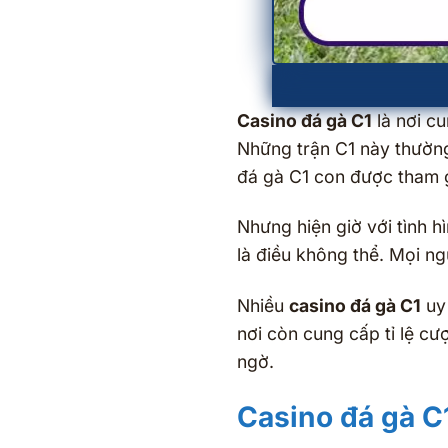
Casino đá gà C1
là nơi c
Những trận C1 này thường
đá gà C1 con được tham g
Nhưng hiện giờ với tình 
là điều không thể. Mọi ng
Nhiều
casino đá gà C1
uy 
nơi còn cung cấp tỉ lệ c
ngờ.
Casino đá gà C1