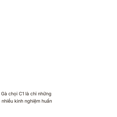
 Gà chọi C1 là chỉ những
 nhiều kinh nghiệm huấn