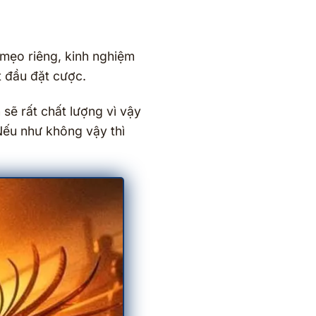
 mẹo riêng, kinh nghiệm
t đầu đặt cược.
sẽ rất chất lượng vì vậy
Nếu như không vậy thì